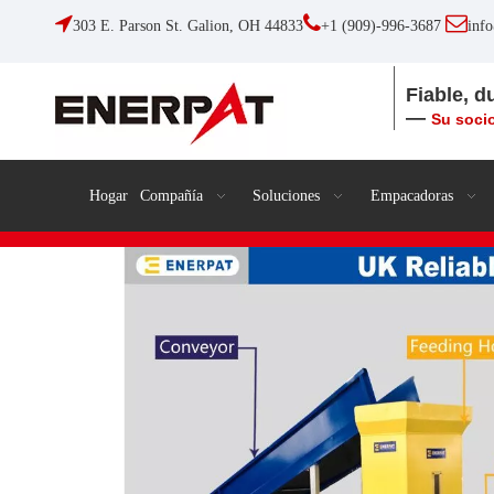



303 E. Parson St. Galion, OH 44833
+1 (909)-996-3687
inf
Fiable, d
—
Su socio
Hogar
Compañía
Soluciones
Empacadoras