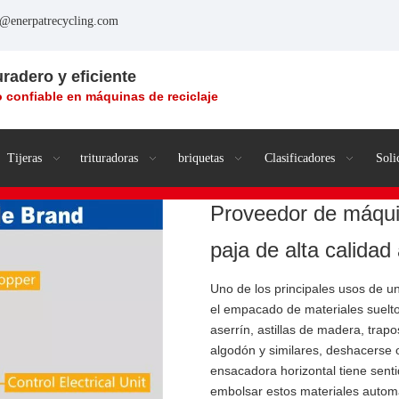
o@enerpatrecycling.com
uradero y eficiente
 confiable en máquinas de reciclaje
Tijeras
trituradoras
briquetas
Clasificadores
Soli
Proveedor de máqui
paja de alta calidad
Uno de los principales usos de 
el empacado de materiales suelt
aserrín, astillas de madera, trap
algodón y similares, deshacerse o
ensacadora horizontal tiene sent
embolsar estos materiales automá