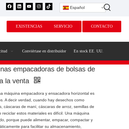
Español
EXISTENCIAS
SERVICIO
CONTACTO
citud
Conviértase en distribuidor
En stock EE. UU.
nas empacadoras de bolsas de
 a la venta
una máquina empacadora y ensacadora horizontal es
os. A decir verdad, cuando hay desechos como
os, cáscaras de maní, cáscaras de arroz, semillas de
 reciclar estos materiales es difícil. Una máquina
ido, porque puede alimentar, empacar, compactar y
ticamente para facilitar su almacenamiento,