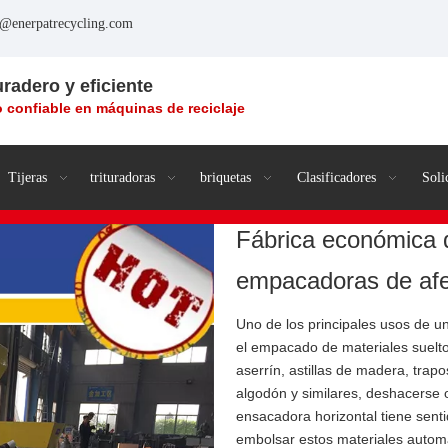
o@enerpatrecycling.com
uradero y eficiente
 confiable en máquinas de reciclaje
Tijeras
trituradoras
briquetas
Clasificadores
Soli
Fábrica económica d
empacadoras de af
Uno de los principales usos de 
el empacado de materiales suelt
aserrín, astillas de madera, trap
algodón y similares, deshacerse o
ensacadora horizontal tiene sent
embolsar estos materiales automá