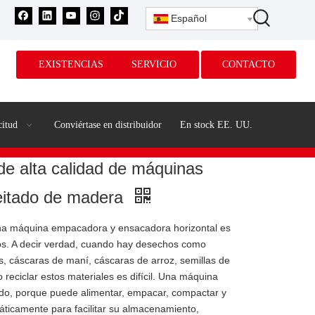
Español
EXISTENCIAS
SERVICIO
CONTACTO
citud
Conviértase en distribuidor
En stock EE. UU.
e alta calidad de máquinas
eitado de madera
una máquina empacadora y ensacadora horizontal es
os. A decir verdad, cuando hay desechos como
os, cáscaras de maní, cáscaras de arroz, semillas de
 reciclar estos materiales es difícil. Una máquina
ido, porque puede alimentar, empacar, compactar y
ticamente para facilitar su almacenamiento,