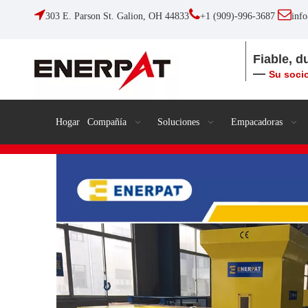



303 E. Parson St. Galion, OH 44833
+1 (909)-996-3687
inf
Fiable, d
—
Su socio
Hogar
Compañía
Soluciones
Empacadoras