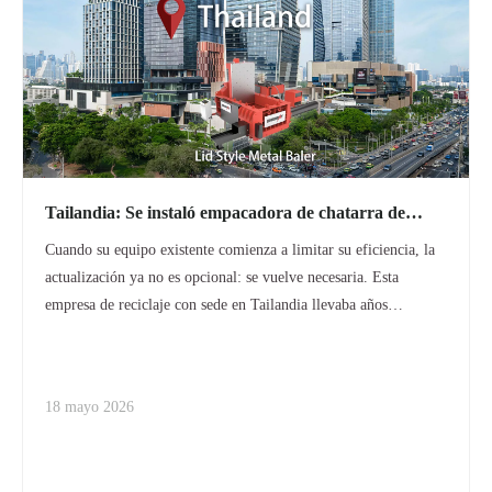
Tailandia: Se instaló empacadora de chatarra de
acero inoxidable ENERPAT AMB-L2520-250
Cuando su equipo existente comienza a limitar su eficiencia, la
actualización ya no es opcional: se vuelve necesaria. Esta
empresa de reciclaje con sede en Tailandia llevaba años
trabajando con ENERPAT. Después de invertir previamente en
una trituradora de dos ejes, sus operaciones se expandieron de
manera constante. Sin embargo, a medida que aumentaba su
18 mayo 2026
volumen de procesamiento, su vieja empacadora comenzó a
tener problemas de rendimiento, problemas de mantenimiento y
producción inconsistente. La manipulación de chatarra de acero