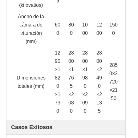
5
(kilovatios)
Ancho de la
cámara de
60
80
10
12
150
trituración
0
0
00
00
0
(mm)
12
28
28
28
90
00
00
00
285
×1
×1
×1
×2
0×2
Dimensiones
82
76
98
49
720
totales (mm)
0
5
0
0
×21
×1
×2
×2
×2
50
73
08
09
13
0
0
0
5
Casos Exitosos