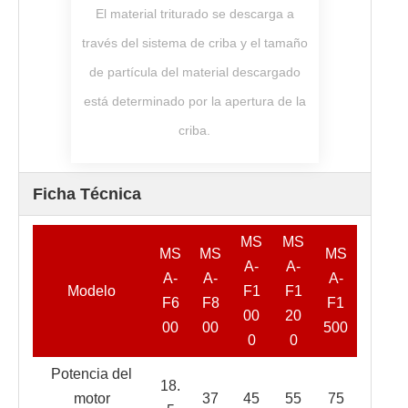
El material triturado se descarga a
través del sistema de criba y el tamaño
de partícula del material descargado
está determinado por la apertura de la
criba.
Ficha Técnica
MS
MS
MS
MS
MS
A-
A-
A-
A-
A-
Modelo
F1
F1
F6
F8
F1
00
20
00
00
500
0
0
Potencia del
18.
motor
37
45
55
75