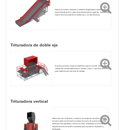
Mueve de manera constante y confiable refrigeradores desechados o sus
piezas trituradas de un paso de procesamiento al siguiente, manteniendo
toda la línea funcionando sin problemas y con alta eficiencia.
Trituradora de doble eje
El proceso primero rompe los frigoríficos viejos en trozos más pequeños,
reduciendo considerablemente su tamaño y peso, lo que hace que cada
paso siguiente sea más fácil de manejar.
Trituradora vertical
Refina aún más el alimento a través de una etapa de trituración detallada.
Su fuerte poder de trituración convierte los trozos de la primera etapa en
partículas más pequeñas o incluso en polvo, cumpliendo con las estrictas
especificaciones de tamaño necesarias para la posterior separación y
purificación.