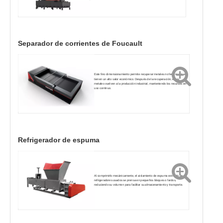
Separador de corrientes de Foucault
Este fino dimensionamiento permite recuperar metales no ferrosos que
tienen un alto valor económico. Después de la recuperación, estos
metales vuelven a la producción industrial, manteniendo los recursos en
uso continuo.
Refrigerador de espuma
Al comprimirlo mecánicamente, el aislamiento de espuma extraído de
refrigeradores usados ​​se prensa en pequeños bloques o fardos,
reduciendo su volumen para facilitar su almacenamiento y transporte.