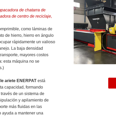
pacadora de chatarra de
dora de centro de reciclaje,
omprimible, como láminas de
nto de hierro, hierro en ángulo
 ocupar rápidamente un valioso
anejo. La baja densidad
transporte, mayores costos
ta: esta máquina no se
s.)
ble ariete ENERPAT
está
lta capacidad, formando
a través de un sistema de
ipulación y apilamiento de
orte más fluidas en las
dro ayuda a mantener una