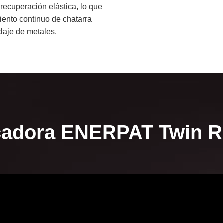
recuperación elástica, lo que
iento continuo de chatarra
claje de metales.
cadora ENERPAT Twin R