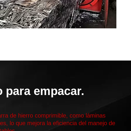
o para empacar.
arra de hierro comprimible, como láminas
s, lo que mejora la eficiencia del manejo de
tables.