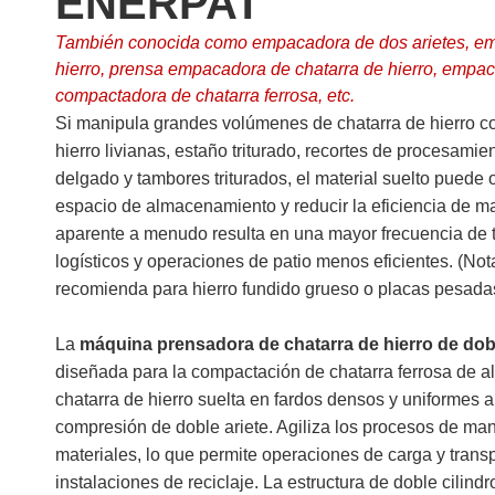
ENERPAT
También conocida como empacadora de dos arietes, em
hierro, prensa empacadora de chatarra de hierro, empaca
compactadora de chatarra ferrosa, etc.
Si manipula grandes volúmenes de chatarra de hierro c
hierro livianas, estaño triturado, recortes de procesamie
delgado y tambores triturados, el material suelto puede
espacio de almacenamiento y reducir la eficiencia de m
aparente a menudo resulta en una mayor frecuencia de 
logísticos y operaciones de patio menos eficientes. (No
recomienda para hierro fundido grueso o placas pesada
La
máquina prensadora de chatarra de hierro de do
diseñada para la compactación de chatarra ferrosa de a
chatarra de hierro suelta en fardos densos y uniformes 
compresión de doble ariete. Agiliza los procesos de man
materiales, lo que permite operaciones de carga y transp
instalaciones de reciclaje. La estructura de doble cilin