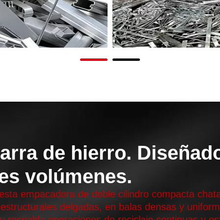
arra de hierro. Diseñad
es volúmenes.
, esta empacadora de doble cilindro compacta chat
estructurales delgadas, en balas densas y uniforme
y respalda operaciones de reciclaje continuas y es