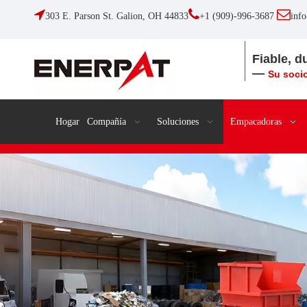



303 E. Parson St. Galion, OH 44833
+1 (909)-996-3687
inf
Fiable, d
—
Su socio
Hogar
Compañía
Soluciones
Empacadoras