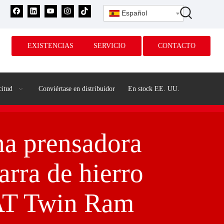
Español
EXISTENCIAS
SERVICIO
CONTACTO
citud
Conviértase en distribuidor
En stock EE. UU.
a prensadora
arra de hierro
T Twin Ram