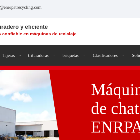
o@enerpatrecycling.com
uradero y eficiente
 confiable en máquinas de reciclaje
Tijeras
trituradoras
briquetas
Clasificadores
Soli
Máquin
de chat
ENRPA