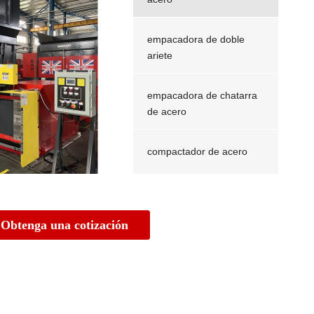
empacadora de doble
ariete
empacadora de chatarra
de acero
compactador de acero
Empacadora de chatarra
Obtenga una cotización
de acero inoxidable