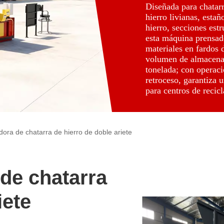
Diseñada para chatarr
hierro livianas, estañ
hierro, secciones est
esta máquina prensad
materiales en fardos 
volumen de almacenam
tonelada; con operaci
retroceso, garantiza u
para centros de recicl
ora de chatarra de hierro de doble ariete
de chatarra
iete