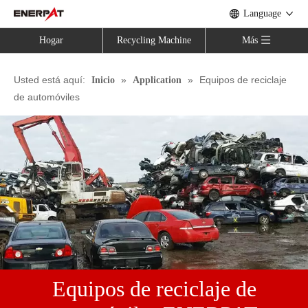
Language
Hogar
Recycling Machine
Más
Usted está aquí:
»
»
Equipos de reciclaje
Inicio
Application
de automóviles
Equipos de reciclaje de