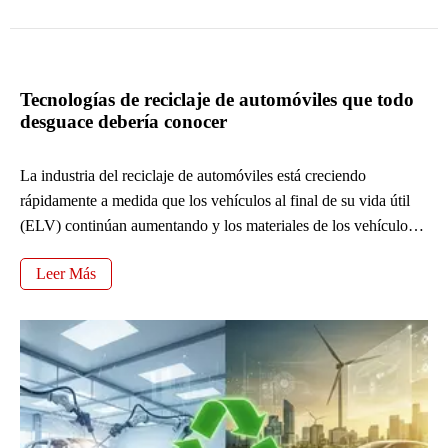
Tecnologías de reciclaje de automóviles que todo
desguace debería conocer
La industria del reciclaje de automóviles está creciendo
rápidamente a medida que los vehículos al final de su vida útil
(ELV) continúan aumentando y los materiales de los vehículos
se vuelven más complejos, con mayores volúmenes de aluminio,
Leer Más
plásticos y componentes electrónicos. El desmontaje manual
tradicional ya no es suficiente para satisfacer la demanda de
procesamiento. Como resultado, las tecnologías de reciclaje
avanzadas se están volviendo esenciales para mejorar la
eficiencia y la rentabilidad, lo que se analizará en las siguientes
secciones.