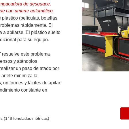
empacadora de desguace,
te con amarre automático.
ástico (películas, botellas
 problemas rápidamente. El
 a apilarse. El plástico suelto
adicional para su equipo.
T
resuelve este problema
densos y atándolos
realizar un paso de atado por
ariete minimiza la
 uniformes y fáciles de apilar.
endimiento constante en
s (148 toneladas métricas)