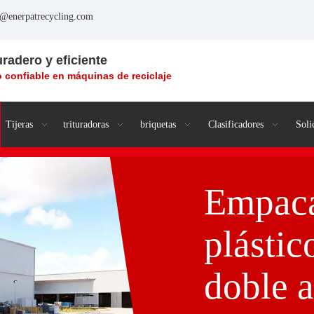
o@enerpatrecycling.com
uradero y eficiente
 confiable en máquinas de reciclaje
Tijeras
trituradoras
briquetas
Clasificadores
Soli
Empaca
plásti
doble a