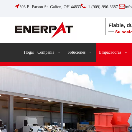



303 E. Parson St. Galion, OH 44833
+1 (909)-996-3687
inf
Fiable, d
—
Su socio
Hogar
Compañía
Soluciones
Empacadoras