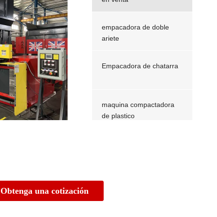
empacadora de doble
ariete
Empacadora de chatarra
maquina compactadora
de plastico
empacadora de doble
ariete
Obtenga una cotización