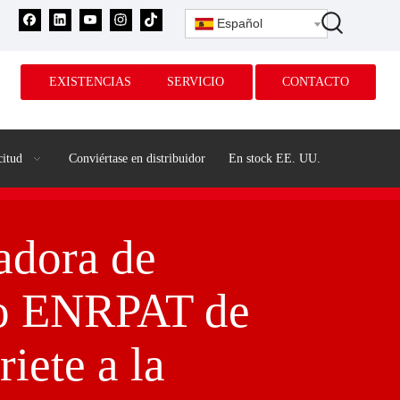
Español
EXISTENCIAS
SERVICIO
CONTACTO
citud
Conviértase en distribuidor
En stock EE. UU.
dora de
co ENRPAT de
riete a la