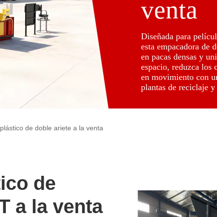
venta
Diseñada para películ
esta empacadora de d
en pacas densas y un
espacio, reduzca los 
en movimiento con un
plantas de reciclaje 
ástico de doble ariete a la venta
ico de
 a la venta