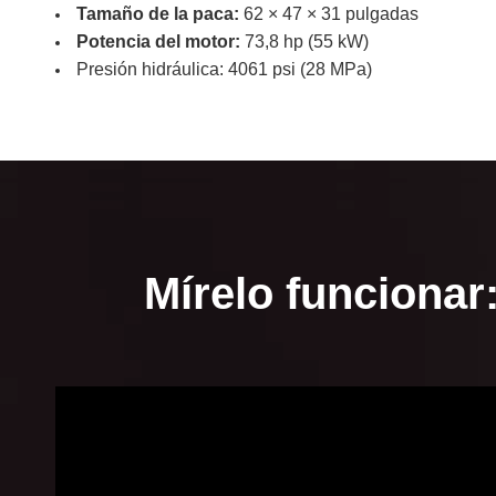
Tamaño de la paca:
62 × 47 × 31 pulgadas
Potencia del motor:
73,8 hp (55 kW)
Presión hidráulica: 4061 psi (28 MPa)
Mírelo funcionar