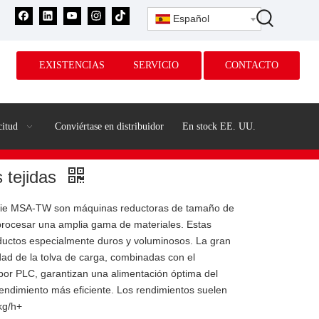
Español
EXISTENCIAS
SERVICIO
CONTACTO
citud
Conviértase en distribuidor
En stock EE. UU.
s tejidas
serie MSA-TW son máquinas reductoras de tamaño de
procesar una amplia gama de materiales. Estas
oductos especialmente duros y voluminosos. La gran
dad de la tolva de carga, combinadas con el
por PLC, garantizan una alimentación óptima del
l rendimiento más eficiente. Los rendimientos suelen
kg/h+