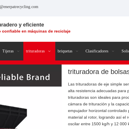
o@enerpatrecycling.com
uradero y eficiente
 confiable en máquinas de reciclaje
Tijeras
trituradoras
briquetas
Clasificadores
Soli
trituradora de bolsa
Las trituradoras de eje simple 
alta resistencia adecuadas para 
trituradoras son ideales para pr
cámara de trituración y la capaci
empujador horizontal controlado 
material al rotor, logrando así e
oscilar entre 1500 kg/h y 12 000 