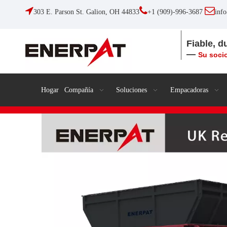



303 E. Parson St. Galion, OH 44833
+1 (909)-996-3687
inf
Fiable, d
—
Su socio
Hogar
Compañía
Soluciones
Empacadoras