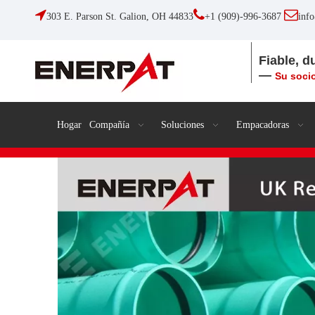



303 E. Parson St. Galion, OH 44833
+1 (909)-996-3687
inf
Fiable, d
—
Su socio
Hogar
Compañía
Soluciones
Empacadoras