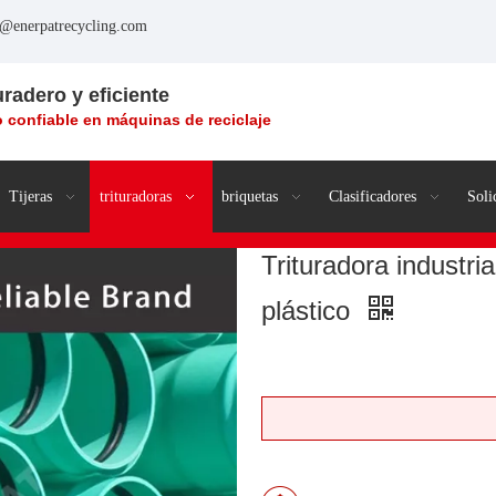
o@enerpatrecycling.com
uradero y eficiente
 confiable en máquinas de reciclaje
Tijeras
trituradoras
briquetas
Clasificadores
Soli
Trituradora industri
plástico