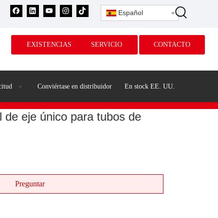
Español
EXISTENCIAS
SERVICIO
CONTACTO
citud
Conviértase en distribuidor
En stock EE. UU.
al de eje único para tubos de
Preguntar