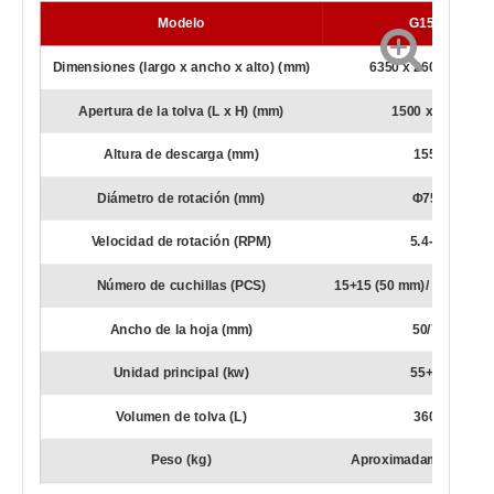
Modelo
G1500
Dimensiones (largo x ancho x alto) (mm)
6350 x 2600 x 4000
Apertura de la tolva (L x H) (mm)
1500 x 1440
Altura de descarga (mm)
1550
Diámetro de rotación (mm)
Φ750
Velocidad de rotación (RPM)
5.4-12
Número de cuchillas (PCS)
15+15 (50 mm)/ 10+10 (7
Ancho de la hoja (mm)
50/75
Unidad principal (kw)
55+55
Volumen de tolva (L)
3600
Peso (kg)
Aproximadamente 277