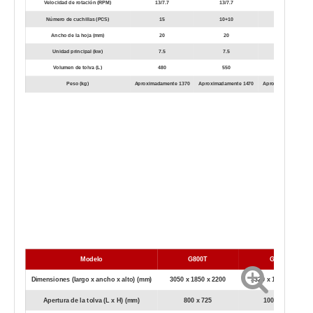
Velocidad de rotación (RPM)
13/7.7
13/7.7
14
Número de cuchillas (PCS)
15
10+10
15+15
Ancho de la hoja (mm)
20
20
20
Unidad principal (kw)
7.5
7.5
5,5+5,5
Volumen de tolva (L)
480
550
650
Peso (kg)
Aproximadamente 1370
Aproximadamente 1470
Aproximadamente 21
Modelo
G800T
G1000
Dimensiones (largo x ancho x alto) (mm)
3050 x 1850 x 2200
3320 x 1890 x 2200
Apertura de la tolva (L x H) (mm)
800 x 725
1000 x 725