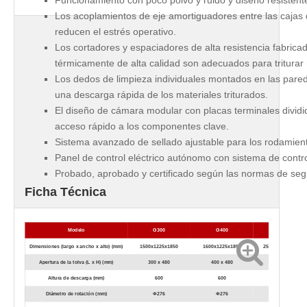
Funcionamiento con poco polvo y ruido y diseño resistent
Los acoplamientos de eje amortiguadores entre las cajas d
reducen el estrés operativo.
Los cortadores y espaciadores de alta resistencia fabrica
térmicamente de alta calidad son adecuados para triturar 
Los dedos de limpieza individuales montados en las pared
una descarga rápida de los materiales triturados.
El diseño de cámara modular con placas terminales dividi
acceso rápido a los componentes clave.
Sistema avanzado de sellado ajustable para los rodamien
Panel de control eléctrico autónomo con sistema de cont
Probado, aprobado y certificado según las normas de seg
Ficha Técnica
Modelo
G300
G400
G600
Dimensiones (largo x ancho x alto) (mm)
1500x1225x1850
1600x1225x1850
2530 x 1270 x 1850
Apertura de la tolva (L x H) (mm)
300 x 480
400 x 480
600 x 480
Altura de descarga (mm)
600
600
640
Diámetro de rotación (mm)
Φ276
Φ276
Φ276