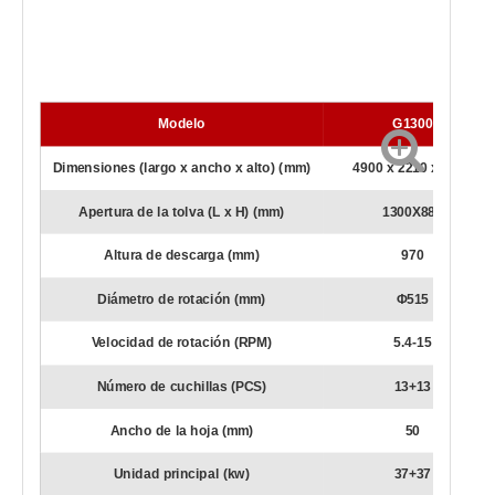
Modelo
G1300
Dimensiones (largo x ancho x alto) (mm)
4900 x 2210 x 2600
Apertura de la tolva (L x H) (mm)
1300X880
Altura de descarga (mm)
970
Diámetro de rotación (mm)
Φ515
Velocidad de rotación (RPM)
5.4-15
Número de cuchillas (PCS)
13+13
Ancho de la hoja (mm)
50
Unidad principal (kw)
37+37