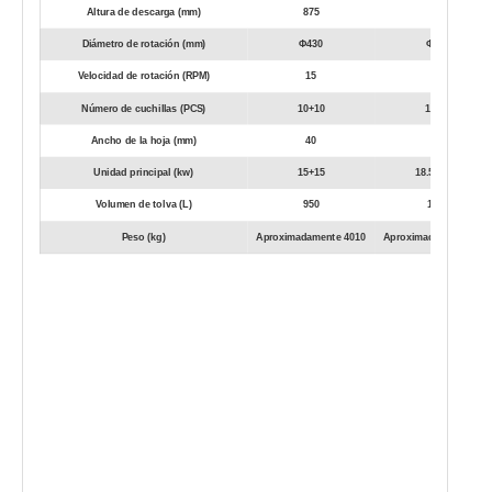
Altura de descarga (mm)
875
875
Diámetro de rotación (mm)
Φ430
Φ430
Velocidad de rotación (RPM)
15
15
Número de cuchillas (PCS)
10+10
13+12
Ancho de la hoja (mm)
40
40
Unidad principal (kw)
15+15
18.5+18..5
Volumen de tolva (L)
950
1130
Peso (kg)
Aproximadamente 4010
Aproximadamente 452