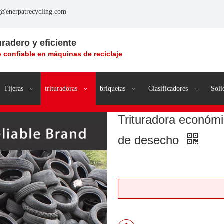
o@enerpatrecycling.com
uradero y eficiente
 confiable en máquinas de reciclaje
Tijeras
trituradoras
briquetas
Clasificadores
Soli
Trituradora económi
de desecho