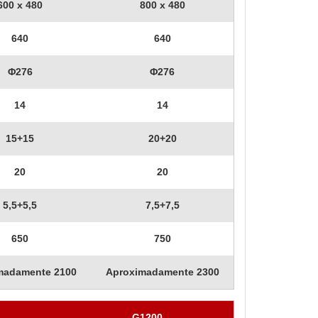
600 x 480
800 x 480
640
640
Φ276
Φ276
14
14
15+15
20+20
20
20
5,5+5,5
7,5+7,5
650
750
madamente 2100
Aproximadamente 2300
G1200