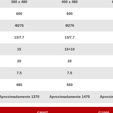
300 x 480
400 x 480
600
600
Φ276
Φ276
13/7.7
13/7.7
15
10+10
20
20
7.5
7.5
480
550
Aproximadamente 1370
Aproximadamente 1470
Aproxi
G800T
G1000