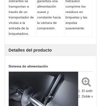
sobrantes se
garantiza una
hidráulico
transportan a
alimentación
comprime los
través de un
suave y
residuos en
transportador de
constante hacia
briquetas y las
virutas a la
la cámara de
expulsa
entrada de la
compresión.
suavemente.
briquetadora.
Detalles del producto
Sistema de alimentación
1. El sinfín vertica
2. Doble varillaje 