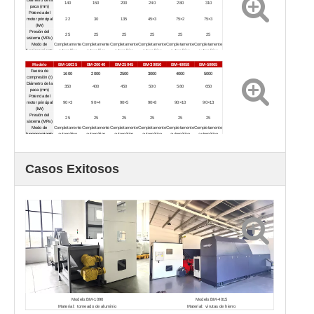
140
150
200
240
280
310
paca (mm)
Potencia del
motor principal
22
30
135
45×3
75×2
75×3
(kW)
Presión del
25
25
25
25
25
25
sistema (MPa)
Modo de
Completamente
Completamente
Completamente
Completamente
Completamente
Completamente
funcionamiento
automático
automático
automático
automático
automático
automático
Modelo
BM-16035
BM-20040
BM-25045
BM-30050
BM-40058
BM-50065
Fuerza de
1600
2000
2500
3000
4000
5000
compresión (t)
Diámetro de la
350
400
450
500
580
650
paca (mm)
Potencia del
motor principal
90×3
90×4
90×5
90×8
90×10
90×13
(kW)
Presión del
25
25
25
25
25
25
sistema (MPa)
Modo de
Completamente
Completamente
Completamente
Completamente
Completamente
Completamente
funcionamiento
automático
automático
automático
automático
automático
automático
Casos Exitosos
Modelo:BM-1090
Modelo:BM-4015
Material: torneado de aluminio
Material: virutas de hierro