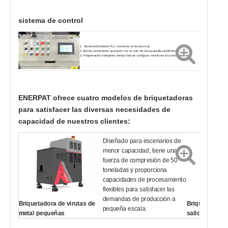
sistema de control
1. Siemens/Schneider PLC, monitoreo en tiempo real.
2. Alarma conveniente, operación con un solo clic de la pantalla táctil/botón.
3. Programación inteligente, tiempo fácil de configurar, monitoreo sin preocupaciones.
ENERPAT ofrece cuatro modelos de briquetadoras
para satisfacer las diversas necesidades de
capacidad de nuestros clientes:
Diseñado para escenarios de
menor capacidad, tiene una
fuerza de compresión de 50
toneladas y proporciona
capacidades de procesamiento
flexibles para satisfacer las
demandas de producción a
Briquetadora de virutas de
Briquetadora 
pequeña escala.
metal pequeñas
salida única