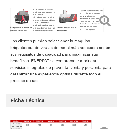
Con un diseño de estación
Diseñado específicamente para
dual, esta máquina comprime
producción de alta capacidad,
dos briquetas
ofrece una fuerza de
simultáneamente, también con
compresión de 300 a 2000
una fuerza de compresión de
toneladas, produciendo de 1 a
100 a 200 toneladas,
40 toneladas por hora para
duplicando efectivamente la
satisfacer demandas de
Compactador de virutas de
Máquina briquetadora de
eficiencia de producción para
producción urgentes.
metal de doble salida
metal grande
operaciones a gran escala.
Los clientes pueden seleccionar la máquina
briquetadora de virutas de metal más adecuada según
sus requisitos de capacidad para maximizar sus
beneficios. ENERPAT se compromete a brindar
servicios integrales de preventa, venta y posventa para
garantizar una experiencia óptima durante todo el
proceso de uso.
Ficha Técnica
Modelo
BM-3114
BM-4015
BM-6320
BM-8024
BM-10028
BM-12531
Fuerza de
315
400
630
800
1000
1250
compresión (t)
Diámetro de la