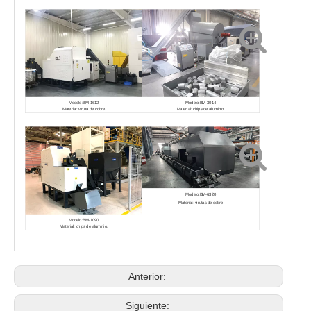
Modelo:BM-1612
Modelo:BM-3014
Material: viruta de cobre
Material: chips de aluminio.
Modelo:BM-6320
Material: virutas de cobre
Modelo:BM-1090
Material: chips de aluminio.
Anterior:
Siguiente: