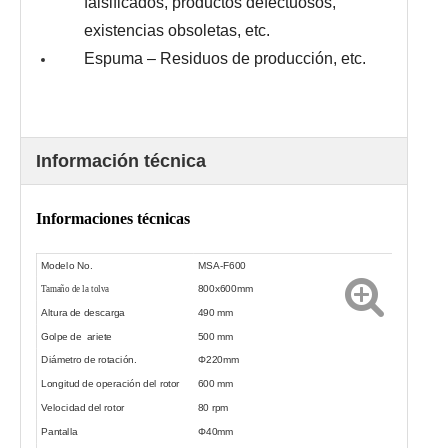
falsificados, productos defectuosos,
existencias obsoletas, etc.
Espuma – Residuos de producción, etc.
Información técnica
Informaciones técnicas
Modelo No.
MSA-F600
800x600mm
Tamaño de la tolva
Altura de descarga
490 mm
Golpe de ariete
500 mm
Diámetro de rotación.
Φ220mm
Longitud de operación del rotor
600 mm
Velocidad del rotor
80 rpm
Pantalla
Φ40mm