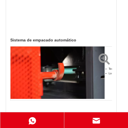
Sistema de empacado automático
Tecnología alem
Los componentes