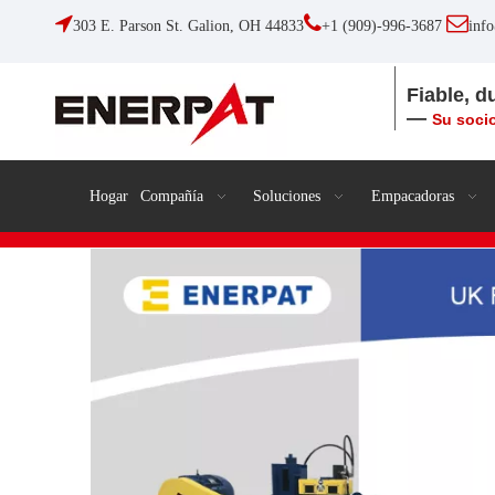



303 E. Parson St. Galion, OH 44833
+1 (909)-996-3687
inf
Fiable, d
—
Su socio
Hogar
Compañía
Soluciones
Empacadoras