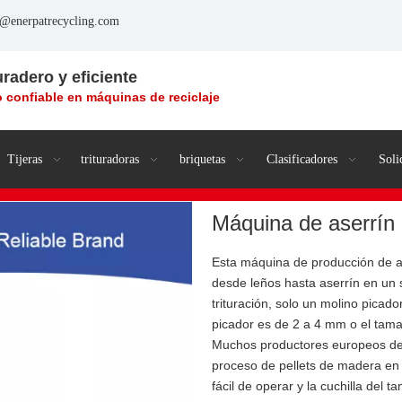
o@enerpatrecycling.com
uradero y eficiente
 confiable en máquinas de reciclaje
Tijeras
trituradoras
briquetas
Clasificadores
Soli
Máquina de aserrí
Esta máquina de producción de a
desde leños hasta aserrín en un s
trituración, solo un molino picad
picador es de 2 a 4 mm o el tam
Muchos productores europeos de 
proceso de pellets de madera en l
fácil de operar y la cuchilla del 