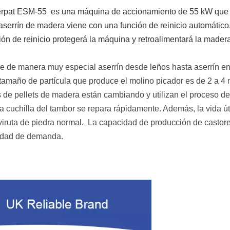
pat ESM-55 es una máquina de accionamiento de 55 kW que se u
aserrín de madera viene con una función de reinicio automáti
ión de reinicio protegerá la máquina y retroalimentará la made
e de manera muy especial aserrín desde leños hasta aserrín en u
l tamaño de partícula que produce el molino picador es de 2 a 4
 pellets de madera están cambiando y utilizan el proceso de 
 la cuchilla del tambor se repara rápidamente. Además, la vida ú
iruta de piedra normal.
La capacidad de producción de castore
cidad de demanda.