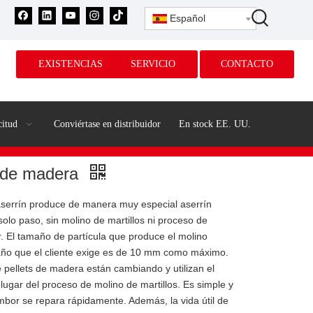
Español
EXISTENCIAS
SERVICIO
CONTACTO
citud
Conviértase en distribuidor
En stock EE. UU.
n de madera
serrín produce de manera muy especial aserrín
olo paso, sin molino de martillos ni proceso de
or. El tamaño de partícula que produce el molino
año que el cliente exige es de 10 mm como máximo.
pellets de madera están cambiando y utilizan el
ugar del proceso de molino de martillos. Es simple y
tambor se repara rápidamente. Además, la vida útil de