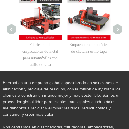
Fabricante de
Empacadora automática
Empaca
empacadoras de metal
de chatarra estilo tapa
de l
para automóviles con
estilo de tapa
Enerpat es una empresa global especializada en soluciones de
eliminación y reciclaje de residuos, con la misión de ayudar a los
clientes a construir un mundo mejor y más sostenible. Somos un
proveedor global líder para clientes municipales e industriales,
ayudándolos a reciclar y eliminar residuos, reducir costos y
consumo, y crear más valor.
Nos centramos en clasificadoras, trituradoras, empacadoras,