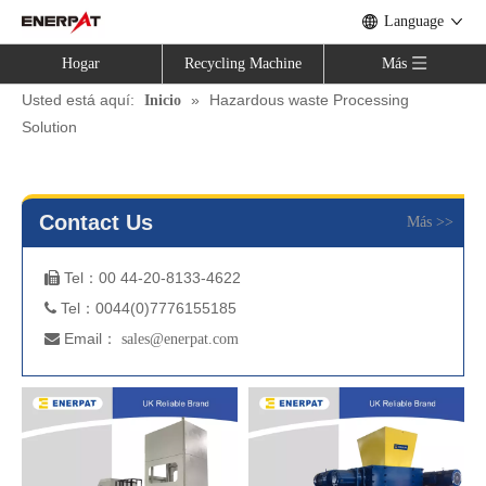
Language
Hogar
Recycling Machine
Más
Usted está aquí:
»
Hazardous waste Processing
Inicio
Solution
Contact Us
Más >>
Tel：00
44-20-8133-4622

Tel：0044(0)7776155185

Email：

sales@enerpat.com