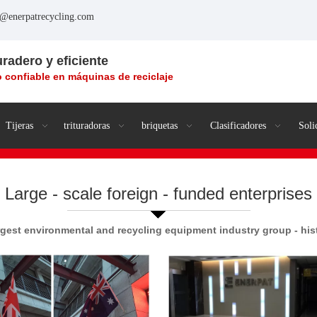
o@enerpatrecycling.com
uradero y eficiente
 confiable en máquinas de reciclaje
Tijeras
trituradoras
briquetas
Clasificadores
Soli
Large - scale foreign - funded enterprises
argest environmental and recycling equipment industry group - his