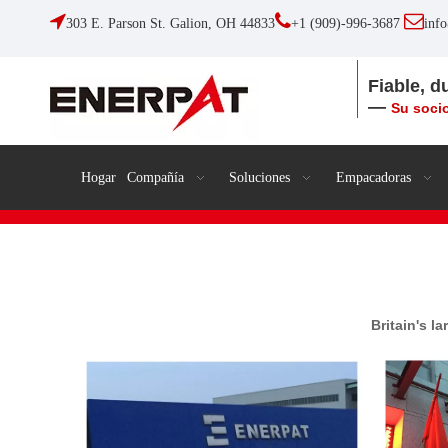



303 E. Parson St. Galion, OH 44833
+1 (909)-996-3687
inf
Fiable, d
—
Su socio
Hogar
Compañía
Soluciones
Empacadoras
Britain's l