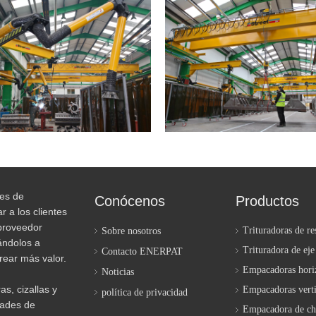
nes de
Conócenos
Productos
r a los clientes
proveedor
Trituradoras de re
Sobre nosotros
dándolos a
Trituradora de eje
Contacto ENERPAT
crear más valor.
Empacadoras hori
Noticias
s, cizallas y
Empacadoras verti
política de privacidad
dades de
Empacadora de ch