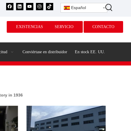
Español
EXISTENCIAS
SERVICIO
CONTACTO
citud
Conviértase en distribuidor
En stock EE. UU.
tory in 1936