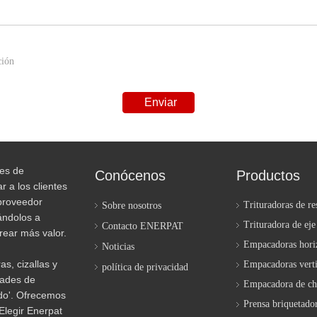
Enviar
nes de
Conócenos
Productos
r a los clientes
proveedor
Trituradoras de re
Sobre nosotros
dándolos a
Trituradora de eje
Contacto ENERPAT
crear más valor.
Empacadoras hori
Noticias
s, cizallas y
Empacadoras verti
política de privacidad
dades de
Empacadora de ch
ndo'. Ofrecemos
Prensa briquetado
 Elegir Enerpat