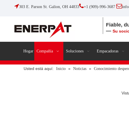



303 E. Parson St. Galion, OH 44833
+1 (909)-996-3687
inf
Fiable, d
—
Su socio
Hogar
Compañía
Soluciones
Empacadoras
Usted está aquí:
»
»
Inicio
Noticias
Conocimiento desper
Vist